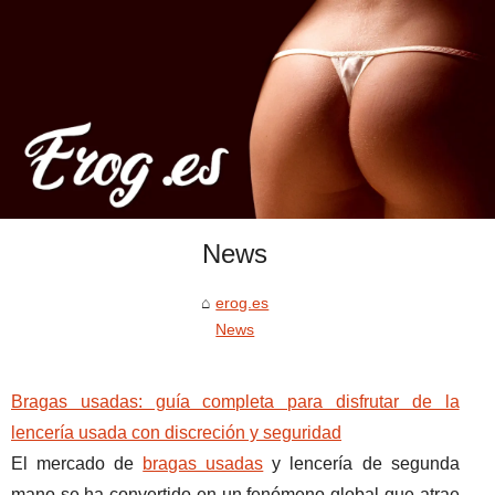
News
erog.es
News
Bragas usadas: guía completa para disfrutar de la
lencería usada con discreción y seguridad
El mercado de
bragas usadas
y lencería de segunda
mano se ha convertido en un fenómeno global que atrae